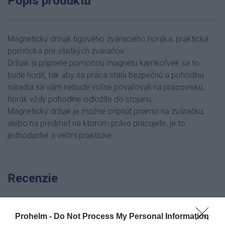
Popis produktu
Magnetický držiak tigového zváracieho horáka, praktická
pomôcka pre všetkých zváračov.
Držiak si pripnete pomocou magnetu kamkoľvek sa to
bude hodiť, tak aby sa práca stala bezpečnú a pohodlnú
náradia sa vám nebude voľne povaľovali na pracovisku,
horák vždy pohodlne odložíte do stojanu.
Magnetický držiak je možné pripnúť priamo na zváračku,
alebo na predmet
na ktorom práve pracujete, je to
jednoduché a veľmi praktické.
Recenzie
Prohelm -
Do Not Process My Personal Information