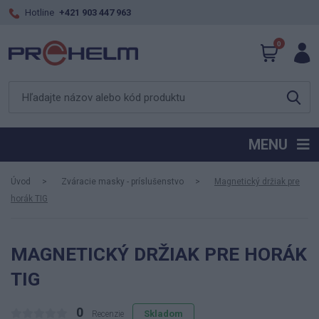
Hotline
+421 903 447 963
0
MENU
Úvod
Zváracie masky - príslušenstvo
Magnetický držiak pre
horák TIG
MAGNETICKÝ DRŽIAK PRE HORÁK
TIG
0
Skladom
Recenzie