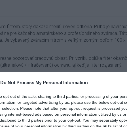
ím filtrom, ktorý dokáže meniť úroveň odtieňa.
Prilba je navrhnu
eálne pre každého amatérskeho a profesionálneho zvárača.
Tát
ka.
Je vybavený zváracím filtrom s veľkým zorným poľom 100 x 93
 presne pozorovať pracovnú oblasť.
Pri vzniku oblúka filter okam
trafialovú / infračervenú) ochranu, aj keď je filter rozjasnený.
bavená štyrmi senzormi, ktoré zvyšujú rýchlosť reakcie sam
-
Do Not Process My Personal Information
ne stabilného nylonu odolného voči opotrebovaniu, v ktorom sa r
to opt-out of the sale, sharing to third parties, or processing of your per
formation for targeted advertising by us, please use the below opt-out s
r selection. Please note that after your opt-out request is processed y
eing interest-based ads based on personal information utilized by us or
disclosed to third parties prior to your opt-out. You may separately opt-
losure of your personal information by third parties on the IAB’s list of