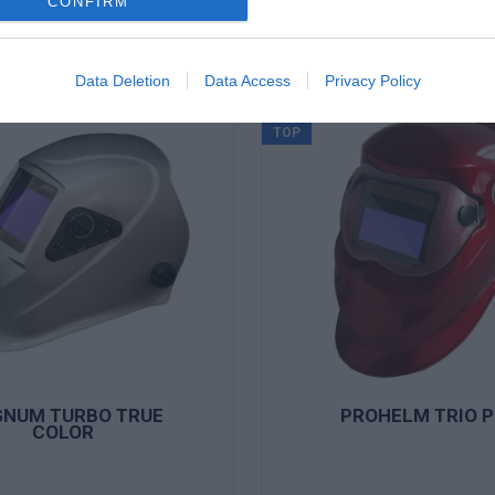
CONFIRM
Data Deletion
Data Access
Privacy Policy
SKLADOM
TOP
NUM TURBO TRUE
PROHELM TRIO P
COLOR