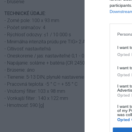
- brúsenie
participants
Downstream 
TECHNICKÉ ÚDAJE:
- Zorné pole: 100 x 93 mm
- Počet snímačov: 4
- Rýchlosť odozvy: ≤1 / 10 000 s
Persona
- Minimálna intenzita prúdu pre TIG> 2 A
I want t
- Citlivosť: nastaviteľná
Opted 
- Oneskorenie / jas: nastaviteľné 0,1 - 0,8 [s ]
- Napájanie: solárne + batéria (CR 2450)
I want t
- Brúsenie: áno
Opted 
- Tienenie: 5-13 DIN, plynulé nastavenie
- Pracovná teplota: -5 ° C ÷ + 55 ° C
I want 
Advertis
- Vnútorný filter: 103 x 98 mm
Opted 
- Vonkajší filter : 140 x 122 mm
- Hmotnosť: 590 [g]
I want t
of my P
was col
Opted 