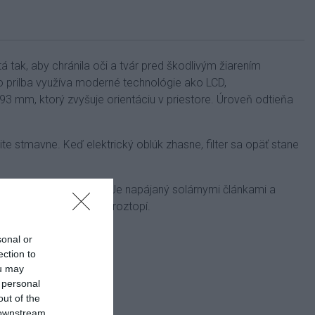
tá tak, aby chránila oči a tvár pred škodlivým žiarením
o prilba využíva moderné technológie ako LCD,
 mm, ktorý zvyšuje orientáciu v priestore.
Úroveň odtieňa
žite stmavne.
Keď elektrický oblúk zhasne, filter sa opäť stane
ostmievacieho filtra.
Je napájaný solárnymi článkami a
ozstrek zo zvárania neroztopí.
sonal or
ection to
ou may
 personal
out of the
 downstream