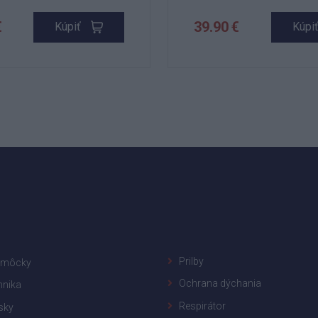
€
39.90 €
Kúpiť
Kúpi
Prilby
omôcky
Ochrana dýchania
hnika
Respirátor
sky