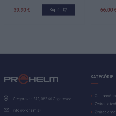
39.90 €
66.00 
Kúpiť
KATEGÓRIE
Ochranné p
Gregorovce 242, 082 66 Gegorovce
Zváracia tec
info@prohelm.sk
Zváracie ma