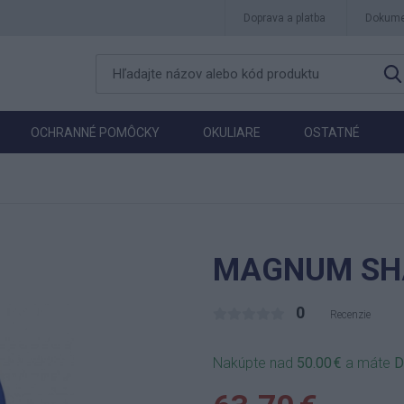
Doprava a platba
Dokume
OCHRANNÉ POMÔCKY
OKULIARE
OSTATNÉ
MAGNUM SH
0
Recenzie
Nakúpte nad
50.00 €
a máte
D