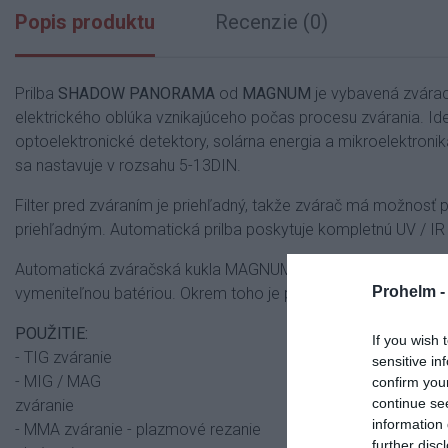
Popis produktu
Recenzie (0)
Prilba
SHADOW PANORAMA
od
MAGNUM
je vybavená zvárac
elektrického oblúka vznikajúceho počas procesu zvárania.
Id
optoelektronické detektory, solárna energia a mikroelektroni
sa nastavuje v rozsahu 5-13DIN.
Filter pred zváraním je priehľadný, takže zvárač má možnosť
priehľadným.
Automatická prilba poskytuje kompletnú UV / IR (ul
Automatická zváračská kukla MAGNUM SHADOW PANORAMA je vy
Prohelm 
vymeniteľnou batériou.
Okrem toho je prilba vyrobená z tepel
POUŽITIE:
If you wish 
- TIG zváranie
sensitive in
- MIG / MAG
confirm you
continue se
zváranie
information 
-
MMA zváranie
- plazmové rezanie
further disc