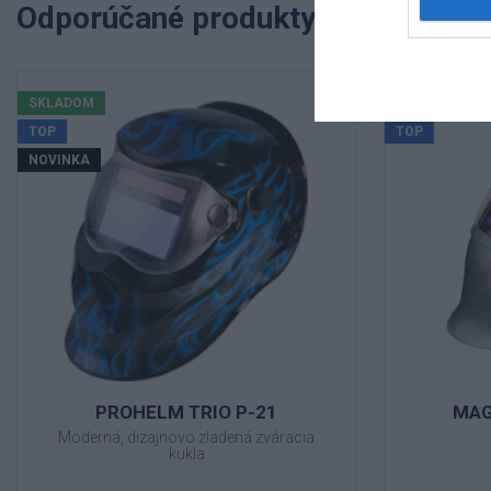
Odporúčané produkty
SKLADOM
VYPREDANÉ
TOP
TOP
NOVINKA
PROHELM TRIO P-21
MAG
Moderná, dizajnovo zladená zváracia
kukla