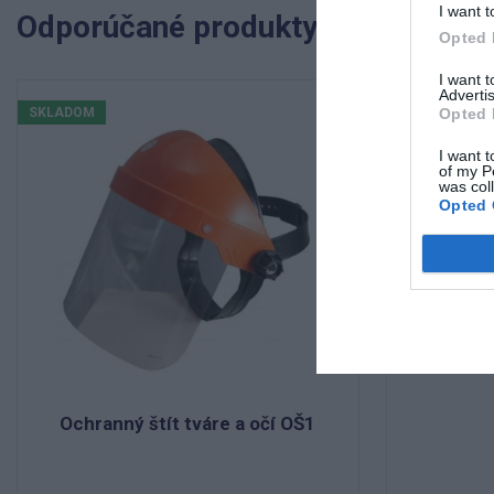
I want t
Odporúčané produkty
Opted 
I want 
Advertis
SKLADOM
SKLADOM
Opted 
I want t
of my P
was col
Opted 
Ochranný štít tváre a očí OŠ1