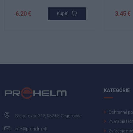
6.20 €
3.45 €
Kúpiť
KATEGÓRIE
Ochranné p
Gregorovce 242, 082 66 Gegorovce
Zváracia tec
info@prohelm.sk
Zváracie ma