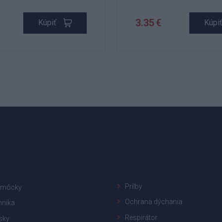
3.35 €
Kúpiť
Kúpi
Prilby
omôcky
Ochrana dýchania
hnika
Respirátor
sky