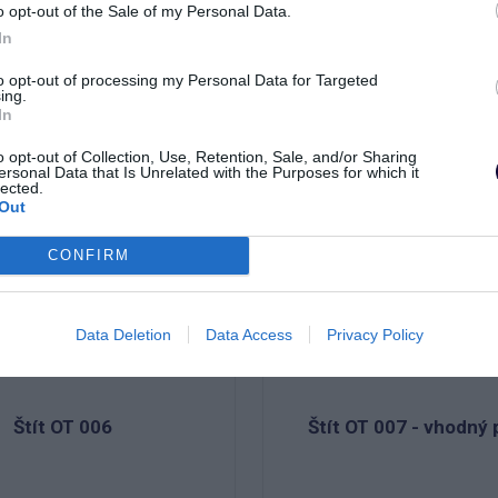
o opt-out of the Sale of my Personal Data.
In
to opt-out of processing my Personal Data for Targeted
ing.
In
SKLADOM
o opt-out of Collection, Use, Retention, Sale, and/or Sharing
ersonal Data that Is Unrelated with the Purposes for which it
lected.
Out
CONFIRM
Data Deletion
Data Access
Privacy Policy
Štít OT 006
Štít OT 007 - vhodný 