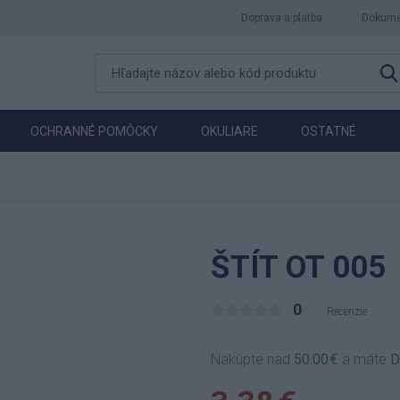
Doprava a platba
Dokume
OCHRANNÉ POMÔCKY
OKULIARE
OSTATNÉ
ŠTÍT OT 005
0
Recenzie
Nakúpte nad
50.00 €
a máte
D