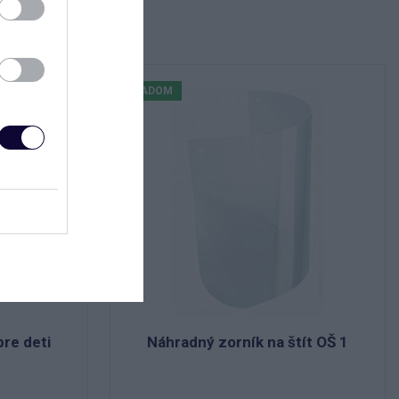
SKLADOM
pre deti
Náhradný zorník na štít OŠ 1