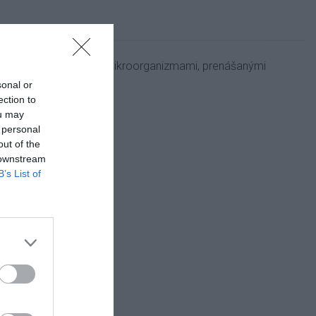
a a priameho kontaktu s mikroorganizmami, prenášanými
sonal or
ection to
ou may
 personal
out of the
 downstream
B’s List of
entom.