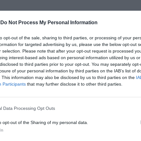
-
Do Not Process My Personal Information
klasickým rúškam na tvár, ktorá podstatne znižuje riziko šíreni
í a kašľaní.
to opt-out of the sale, sharing to third parties, or processing of your per
formation for targeted advertising by us, please use the below opt-out s
r selection. Please note that after your opt-out request is processed y
eing interest-based ads based on personal information utilized by us or
disclosed to third parties prior to your opt-out. You may separately opt-
losure of your personal information by third parties on the IAB’s list of
. This information may also be disclosed by us to third parties on the
IA
Participants
that may further disclose it to other third parties.
)
l Data Processing Opt Outs
tné odvetvia,
kde dochádza k osobnému kontaktu personálu s kli
o opt-out of the Sharing of my personal data.
In