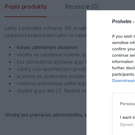
Popis produktu
Recenzie (0)
Prohelm 
Ľahký a pohodlný ochranný štít je najlepšou alternatívou ku 
vzdušnými kvapôčkami ľuďmi vo vašom okolí, najmä pri kýchan
If you wish 
sensitive in
-
koniec zahmleným okuliarom
confirm you
- vhodný na celodenné nosenie, aj pri práci v pohybe
continue se
- bez obmedzenia dýchania aj pri fyzickej záťaži
information 
further disc
- odolný voči dezinfekčným prostriedkom
participants
- je určený na opakované použitie
Downstream 
- možnosť umiestnenia vášho loga na štít
- vhodné aj pre deti ( 2- farebné varianty, chlapec, dievča 
Persona
Vhodný pre priemysel, administratívu, školstvo, služby a osta
I want t
Opted 